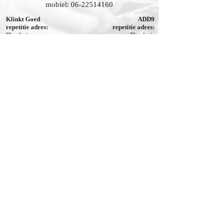
mobiel:
06-22514160
Klinkt Goed
ADD9
repetitie adres:
repetitie adres:
Theehuis
Theehuis
Zilverweg 32
Zilverweg 32
Apeldoorn
Apeldoorn
Zoetgevooisd
FAME
repetitie adres:
repetitie adres:
Theehuis
Theehuis
Zilverweg 32
Zilverweg 32
Apeldoorn
Apeldoorn
Fotografie: Paul Klomps, Rob Voss, Gerard
Oltmans, Karol Wozniak, Rob Feber en Wilco
Stronks
© Copyright Wilco Stronks Koren
Webmaster Login
© 2019 by WILCO STRONKS KOREN. Proudly by
Wilco Stronks