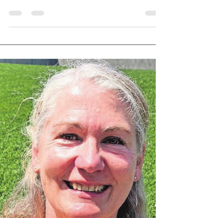
Wilco Stronks
3 jun 2022
0 minuten om te lezen
Stentor 3 juni Gigant 4 koren
concert