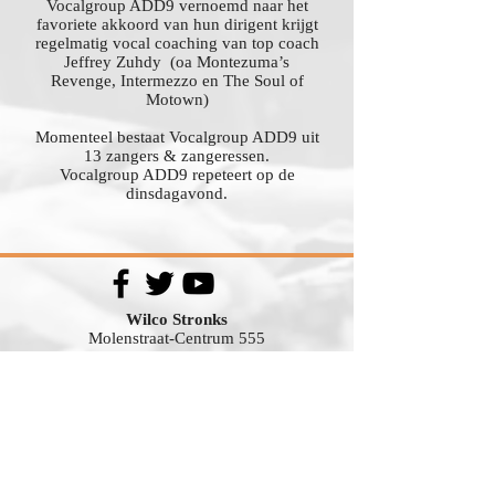
Vocalgroup ADD9 vernoemd naar het
favoriete akkoord van hun dirigent krijgt
regelmatig vocal coaching van top coach
Jeffrey Zuhdy (oa Montezuma’s
Revenge, Intermezzo en The Soul of
Motown)
Momenteel bestaat Vocalgroup ADD9 uit
13 zangers & zangeressen.
Vocalgroup ADD9 repeteert op de
dinsdagavond.
Wilco Stronks
Molenstraat-Centrum 555
7311 XM Apeldoorn
info@stronksmusic.nl
mobiel:
06-22514160
Klinkt Goed
ADD9
repetitie adres:
repetitie adres:
Theehuis
Theehuis
Zilverweg 32
Zilverweg 32