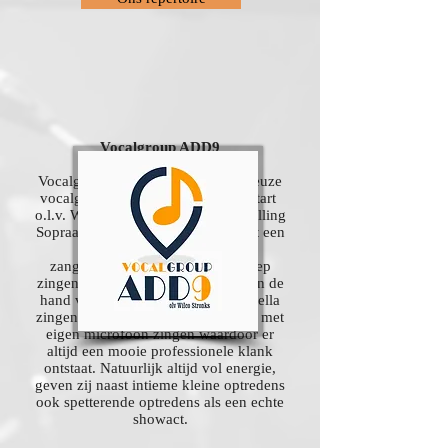
Vocalgroup ADD9
Vocalgroup ADD9 is kleine ambitieuze
vocalgroup in september 2018 gestart
o.l.v. Wilco Stronks. In de samenstelling
Sopraan, Mezzo, Alt en Bariton met een
maximale bezetting van 4
zangers/zangeressen per stemgroep
zingen zij pittige arrangementen van de
hand van hun dirigent. Naast a capella
zingen, kunnen ze ook allen samen met
eigen microfoon zingen waardoor er
altijd een mooie professionele klank
ontstaat. Natuurlijk altijd vol energie,
geven zij naast intieme kleine optredens
ook spetterende optredens als een echte
showact.